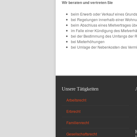
Wir beraten und vertreten Sie
beim Erwerb oder Verkauf eines Grunds
bei Regelungen innerhalb einer Wohn
beim Abschluss eines Mietvertrages 
im Falle einer Kündigung des Mietverhä
bei der Bestimmung des Umfangs der 
bei Mieterhöhungen
bei Umlage der Nebenkosten des Vermi
Unsere Tätigkeiten
Arbeitsrecht
Erbrecht
Familienrecht
Gesellschaftsrecht