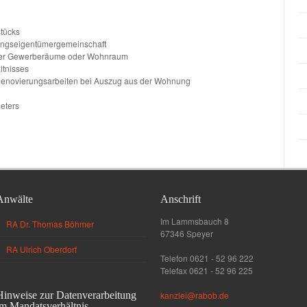
tücks
ungseigentümergemeinschaft
über Gewerberäume oder Wohnraum
ltnisses
Renovierungsarbeiten bei Auszug aus der Wohnung
eters
Anwälte
Anschrift
Im Lammsbauch 8
RA Dr. Thomas Böhmer
67346 Speyer
RA Ulrich Oberdorf
Telefon 0621 - 52 96 222
Telefax 0621 - 52 96 225
Hinweise zur Datenverarbeitung
kanzlei@rabob.de
im Mandatsverhältnis