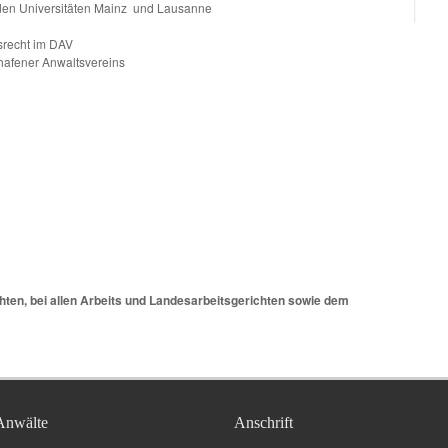
den Universitäten Mainz und Lausanne
tsrecht im DAV
hafener Anwaltsvereins
hten, bei allen Arbeits und Landesarbeitsgerichten sowie dem
Anwälte
Anschrift